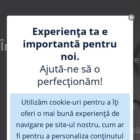
Omite
Experiența ta e
importantă pentru
Întrebări frecvente
noi.
Ești curios să afli mai multe despre
Ajută-ne să o
cum funcționează sistemul de
perfecționăm!
pensii private din România?
Utilizăm cookie-uri pentru a îți
Vrei să știi câți bani ai acumulat în
oferi o mai bună experiență de
contul tău de pensie privată și
navigare pe site-ul nostru, cum ar
când îi poți retrage? Te interesează
fi pentru a personaliza conținutul