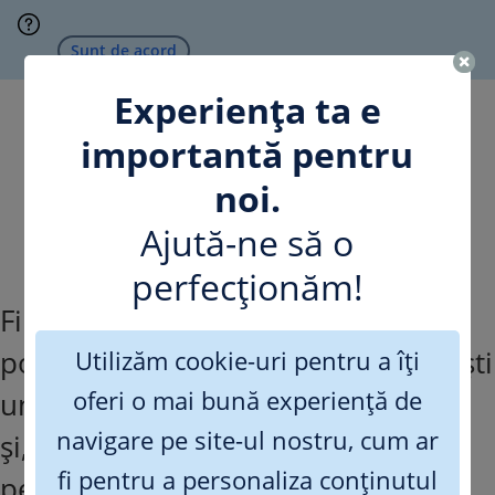
Omite
Sunt de acord
Experiența ta e
importantă pentru
noi.
Structura portofoliului de
Ajută-ne să o
investiții
perfecționăm!
Fii la curent cu structura
portofoliului de investiții pentru a ști
Utilizăm cookie-uri pentru a îți
oferi o mai bună experiență de
unde sunt investiți banii fondului –
navigare pe site-ul nostru, cum ar
și, deci, și banii tăi. Alege perioada
fi pentru a personaliza conținutul
pentru care dorești să vezi situația.